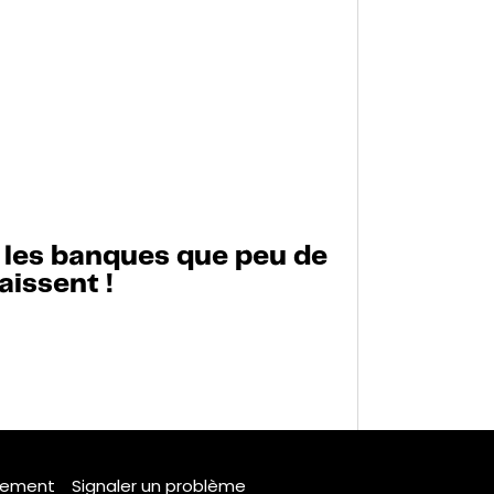
 les banques que peu de
issent !
tement
Signaler un problème