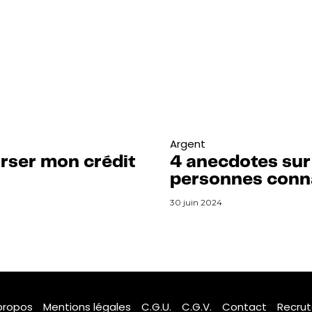
Argent
urser mon crédit
4 anecdotes sur
personnes conna
30 juin 2024
propos
Mentions légales
C.G.U.
C.G.V.
Contact
Recru