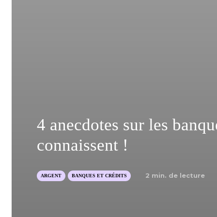
4 anecdotes sur les banq
connaissent !
2
min. de lecture
ARGENT
BANQUES ET CRÉDITS