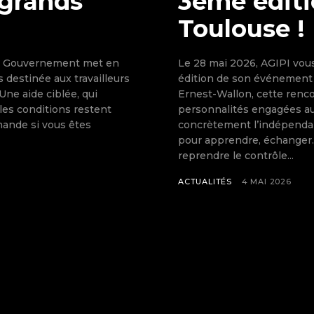
 grands
3ème éditi
Toulouse !
 le Gouvernement met en
Le 28 mai 2026, AGIPI vou
destinée aux travailleurs
édition de son événement
 Une aide ciblée, qui
Ernest-Wallon, cette renco
les conditions restent
personnalités engagées au
mande si vous êtes
concrètement l’indépend
pour apprendre, échanger… et passer 
reprendre le contrôle...
ACTUALITÉS
4 MAI 2026