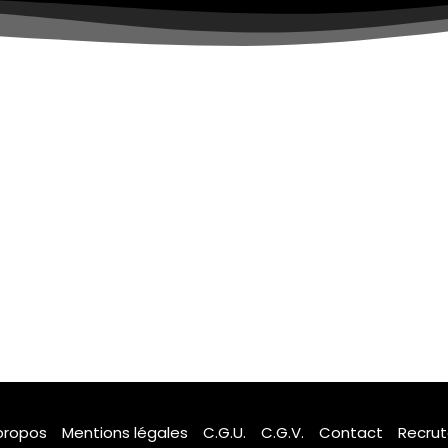
propos
Mentions légales
C.G.U.
C.G.V.
Contact
Recru