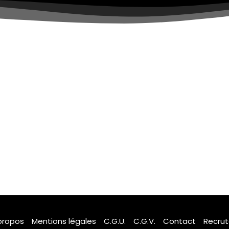
propos
Mentions légales
C.G.U.
C.G.V.
Contact
Recru