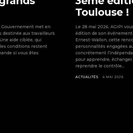
 grands
3ème éditi
Toulouse !
 le Gouvernement met en
Le 28 mai 2026, AGIPI vou
destinée aux travailleurs
édition de son événement
 Une aide ciblée, qui
Ernest-Wallon, cette renco
les conditions restent
personnalités engagées au
mande si vous êtes
concrètement l’indépend
pour apprendre, échanger… et passer 
reprendre le contrôle...
ACTUALITÉS
4 MAI 2026