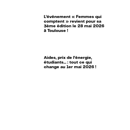
L’événement « Femmes qui
comptent » revient pour sa
3ème édition le 28 mai 2026
à Toulouse !
Aides, prix de l’énergie,
étudiants… : tout ce qui
change au 1er mai 2026 !
Impôts : 6 erreurs à ne pas
faire sur votre déclaration de
revenus !