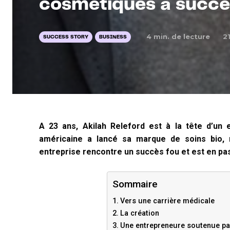
cosmétiques à succè
4
min. de lecture
2
SUCCESS STORY
BUSINESS
A 23 ans, Akilah Releford est à la tête d’un 
américaine a lancé sa marque de soins bio, n
entreprise rencontre un succès fou et est en pas
Sommaire
Vers une carrière médicale
La création
Une entrepreneure soutenue pa