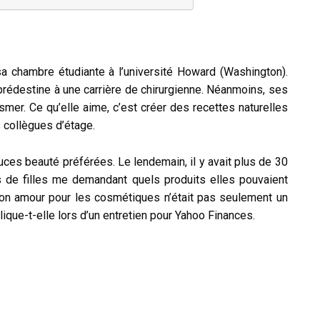
a chambre étudiante à l’université Howard (Washington).
 prédestine à une carrière de chirurgienne. Néanmoins, ses
smer. Ce qu’elle aime, c’est créer des recettes naturelles
 collègues d’étage.
stuces beauté préférées. Le lendemain, il y avait plus de 30
 de filles me demandant quels produits elles pouvaient
e mon amour pour les cosmétiques n’était pas seulement un
ique-t-elle lors d’un entretien pour Yahoo Finances.
vaille à temps partiel chez Zara et réussi a économiser
er son premier produit, y compris des contenants, des