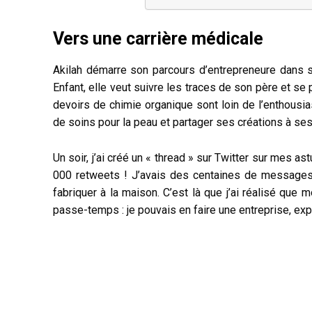
Vers une carrière médicale
Akilah démarre son parcours d’entrepreneure dans s
Enfant, elle veut suivre les traces de son père et se
devoirs de chimie organique sont loin de l’enthousia
de soins pour la peau et partager ses créations à ses
Un soir, j’ai créé un « thread » sur Twitter sur mes a
000 retweets ! J’avais des centaines de messages
fabriquer à la maison. C’est là que j’ai réalisé qu
passe-temps : je pouvais en faire une entreprise, expl
La création
Pendant ses études de médecine, la jeune femme tra
pour acheter tout ce dont elle a besoin pour cré