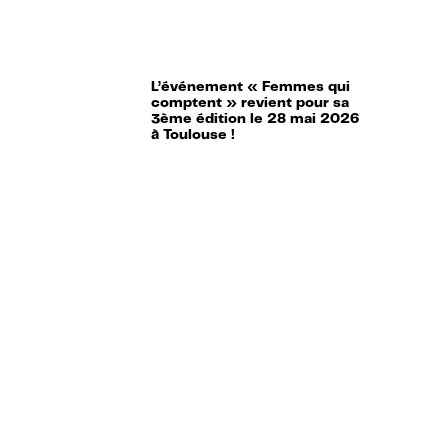
L’événement « Femmes qui
comptent » revient pour sa
3ème édition le 28 mai 2026
à Toulouse !
Aides, prix de l’énergie,
étudiants… : tout ce qui
change au 1er mai 2026 !
Impôts : 6 erreurs à ne pas
faire sur votre déclaration de
revenus !