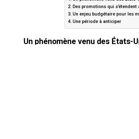
Des promotions qui s’étendent 
Un enjeu budgétaire pour les 
Une période à anticiper
Un phénomène venu des États-U
Inspiré d’une tradition américaine liée à la fête de Th
une seule journée de remises exceptionnelles. Mais 
France, gagnant chaque fois plus de terrain auprè
grandes enseignes, e-commerçants et commerces de 
Des promotions qui s’étendent a
En 2025, le Black Friday ne se limitera plus à son ven
plus large : celle de la « Black Week », voire du « Bl
parfois pendant plusieurs semaines. Le lundi 1er dé
pour les offres exclusivement en ligne.