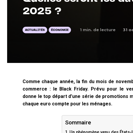
2025 ?
1
min. de lecture
31 o
ACTUALITÉS
ÉCONOMIE
Comme chaque année, la fin du mois de novembr
commerce : le Black Friday. Prévu pour le v
donne le top départ d’une série de promotions m
chaque euro compte pour les ménages.
Sommaire
Un phénomène venu des États-