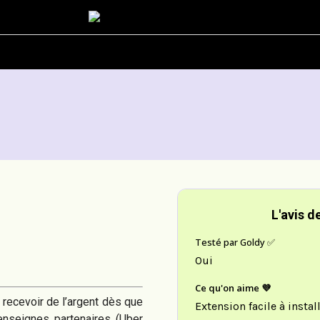
rgent
Carrière
Lifestyle
Success story
Actualités
L'avis d
Testé par Goldy ✅
Oui
Ce qu'on aime 💜
 recevoir de l’argent dès que
Extension facile à insta
 enseignes partenaires (Uber