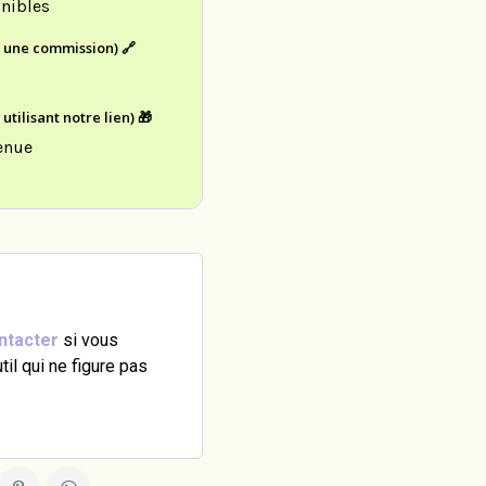
nibles
e une commission) 🔗
tilisant notre lien) 🎁
enue
ntacter
si vous
il qui ne figure pas