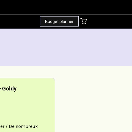
+
Budget planner
e Goldy
ller / De nombreux