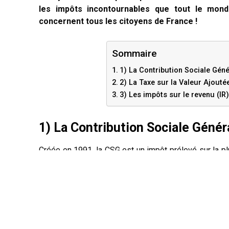
les impôts incontournables que tout le monde
concernent tous les citoyens de France !
Sommaire
1) La Contribution Sociale Gén
2) La Taxe sur la Valeur Ajouté
3) Les impôts sur le revenu (IR)
1) La Contribution Sociale Génér
Créée en 1991, la CSG est un impôt prélevé sur la pl
remplacement (comme les allocations chômage), les
taux de la CSG varie en fonction du type de revenu
revenus sont soumis à la CSG. La CSG contribue princ
l’assurance maladie, les allocations familiales, et les
2) La Taxe sur la Valeur Ajoutée 