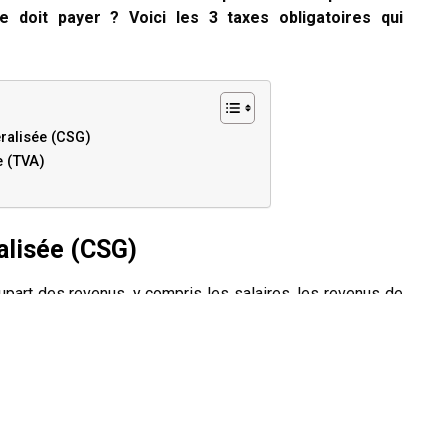
 doit payer ? Voici les 3 taxes obligatoires qui
éralisée (CSG)
e (TVA)
alisée (CSG)
upart des revenus, y compris les salaires, les revenus de
 pensions de retraite, et les revenus du patrimoine. Le
.Tous les résidents fiscaux en France qui perçoivent des
ipalement au financement de la Sécurité sociale, incluant
 pensions de retraite.
(TVA)