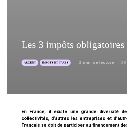
Les 3 impôts obligatoires 
2
min. de lecture
29
ARGENT
IMPÔTS ET TAXES
En France, il existe une grande diversité d
collectivités, d’autres les entreprises et d’aut
Français se doit de participer au financement de