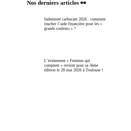
Nos derniers articles 👀
Indemnité carburant 2026 : comment
toucher l’aide financière pour les «
grands rouleurs » ?
L’événement « Femmes qui
comptent » revient pour sa 3ème
édition le 28 mai 2026 à Toulouse !
Aides, prix de l’énergie, étudiants…
: tout ce qui change au 1er mai 2026
!