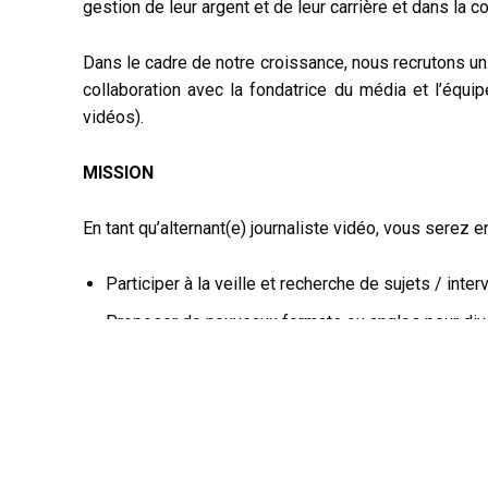
gestion de leur argent et de leur carrière et dans la
Dans le cadre de notre croissance, nous recrutons u
collaboration avec la fondatrice du média et l’équip
vidéos).
MISSION
En tant qu’alternant(e) journaliste vidéo, vous serez e
Participer à la veille et recherche de sujets / inter
Proposer de nouveaux formats ou angles pour dive
Gérer le calendrier éditorial et rédiger des scripts
Participer au tournage et à la production des conte
reportages en extérieur…)
Réaliser certains montages vidéos.