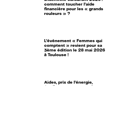
comment toucher l’aide
financière pour les « grands
rouleurs » ?
L’événement « Femmes qui
comptent » revient pour sa
3ème édition le 28 mai 2026
à Toulouse !
Aides, prix de l’énergie,
étudiants… : tout ce qui
change au 1er mai 2026 !
Impôts : 6 erreurs à ne pas
faire sur votre déclaration de