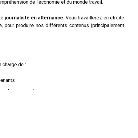
 compréhension de l’économie et du monde travail.
n.e
journaliste en alternance.
Vous travaillerez en étroite
e,
pour produire nos différents contenus (principalement
n charge de :
venants.
rsifier nos contenus.
 pour les contenus.
nus vidéos (formats originaux, interviews, micro-trottoirs,