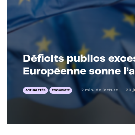
Déficits publics exce
Européenne sonne l’a
2
min. de lecture
20 j
ACTUALITÉS
ÉCONOMIE