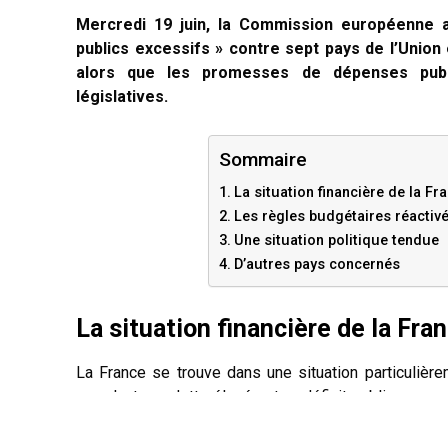
Mercredi 19 juin, la Commission européenne a
publics excessifs » contre sept pays de l’Union
alors que les promesses de dépenses publi
législatives.
Sommaire
La situation financière de la Fr
Les règles budgétaires réactiv
Une situation politique tendue
D’autres pays concernés
La situation financière de la Fra
La France se trouve dans une situation particulière
cumulant une dette élevée et un déficit public excess
en procédure de déficit excessif la majorité du tem
bien qu’elle en soit sortie en 2017. La Commission 