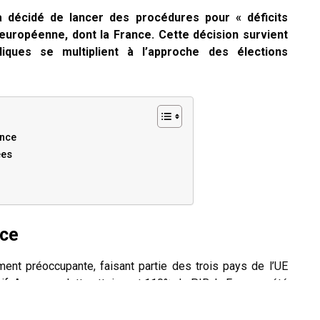
 décidé de lancer des procédures pour « déficits
 européenne, dont la France. Cette décision survient
ques se multiplient à l’approche des élections
ance
ées
nce
ment préoccupante, faisant partie des trois pays de l’UE
if. Avec une dette atteignant 110% du PIB, la France a été
ps depuis la création de l’euro au début des années 2000,
européenne a donné à Paris jusqu’à juin 2025 pour prendre