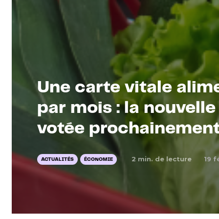
Une carte vitale alim
par mois : la nouvelle
votée prochainemen
2
min. de lecture
19 f
ACTUALITÉS
ÉCONOMIE