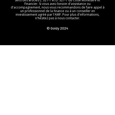
sens des articles L. 321-1 et D. 321-1 du Code Monétaire et
Financier. Si vous avez besoin d'assistance ou
d'accompagnement, nous vous recommandons de faire appel à
un professionnel de la finance ou à un conseiller en
investissement agréé par l'AMF. Pour plus d'informations,
n'hésitez pas à nous contacter.
© Goldy 2024